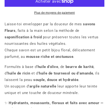
–
–
Douceur
Douceur
&amp;
&amp;
Plus de moyens de paiement
Hydratation
Hydratation
Naturelle
Naturelle
Laisse-toi envelopper par la douceur de mes
savons
Fleurs
, faits à la main selon la méthode de
saponification à froid
pour préserver toutes les vertus
nourrissantes des huiles végétales.
Chaque savon est un petit bijou floral, délicatement
parfumé, au
mousse riche et onctueuse
.
Formulés à base d’
huile d’olive
, de
beurre de karité
,
d’
huile de ricin
et d’
huile de tournesol ou d’amande
, ils
laissent la peau
souple, douce et hydratée
.
Un soupçon d’
argile naturelle
leur apporte leur teinte
unique et une touche de douceur minérale.
✨
Hydratants, moussants, floraux et faits avec amour —