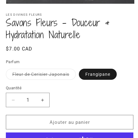
Ouvrir
le
média
LES DIVINES FLEURS
Savons Fleurs – Douceur &
1
dans
une
Hydratation Naturelle
fenêtre
modale
Prix
$7.00 CAD
habituel
Parfum
Variante
Fleur de Cerisier Japonais
Frangipane
épuisée
ou
indisponible
Quantité
Quantité
Réduire
Augmenter
la
la
quantité
quantité
de
de
Ajouter au panier
Savons
Savons
Fleurs
Fleurs