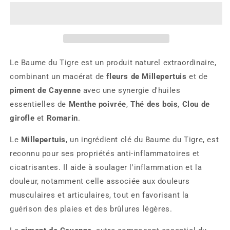
Tigre
Tigre
de
de
Feu
Feu
Le Baume du Tigre est un produit naturel extraordinaire,
combinant un macérat de
fleurs de Millepertuis
et de
piment de Cayenne
avec une synergie d'huiles
essentielles de
Menthe poivrée
,
Thé des bois
,
Clou de
girofle
et
Romarin
.
Le
Millepertuis
, un ingrédient clé du Baume du Tigre, est
reconnu pour ses propriétés anti-inflammatoires et
cicatrisantes. Il aide à soulager l'inflammation et la
douleur, notamment celle associée aux douleurs
musculaires et articulaires, tout en favorisant la
guérison des plaies et des brûlures légères.