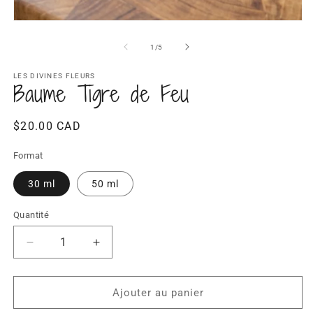
2
d
Ouvrir
u
le
f
média
de
1
/
5
m
1
dans
une
LES DIVINES FLEURS
Baume Tigre de Feu
fenêtre
modale
Prix
$20.00 CAD
habituel
Format
30 ml
50 ml
Quantité
Quantité
Réduire
Augmenter
la
la
quantité
quantité
de
de
Ajouter au panier
Baume
Baume